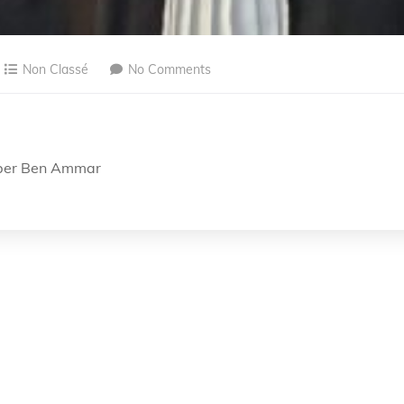
Non Classé
No Comments
Saber Ben Ammar